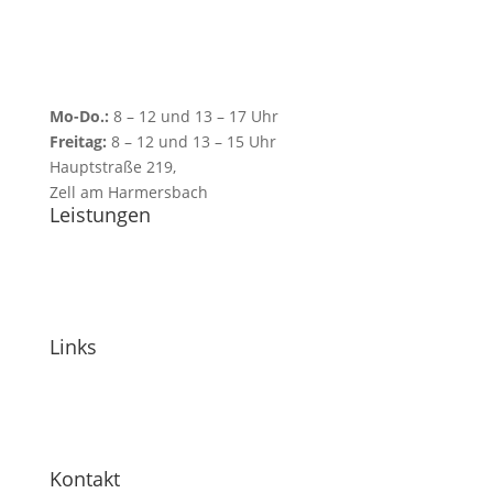
Mo-Do.:
8 – 12 und 13 – 17 Uhr
Freitag:
8 – 12 und 13 – 15 Uhr
Hauptstraße 219,
Zell am Harmersbach
Leistungen
Garten- und Landschaftsbau
Terrassen
Glashäuser
Gartenaccessiores
Links
Planungsleistungen
Über uns
Termine
Kontakt
Kontakt